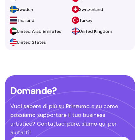
Sweden
Switzerland
Thailand
Turkey
United Arab Emirates
United Kingdom
United States
Domande?
Vuoi sapere di più su Printumo e su come
possiamo supportare il tuo business
artistico? Contattaci pure, siamo qui per
aiutarti!