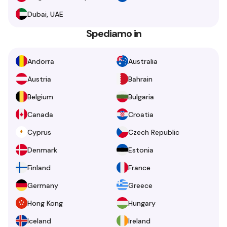
Dubai, UAE
Spediamo in
Andorra
Australia
Austria
Bahrain
Belgium
Bulgaria
Canada
Croatia
Cyprus
Czech Republic
Denmark
Estonia
Finland
France
Germany
Greece
Hong Kong
Hungary
Iceland
Ireland