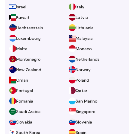
Israel
Italy
Kuwait
Latvia
Liechtenstein
Lithuania
Luxembourg
Malaysia
Malta
Monaco
Montenegro
Netherlands
New Zealand
Norway
Oman
Poland
Portugal
Qatar
Romania
San Marino
Saudi Arabia
Singapore
Slovakia
Slovenia
South Korea
Spain