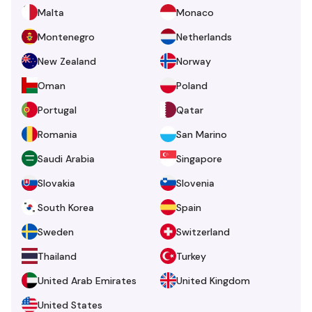
Malta
Monaco
Montenegro
Netherlands
New Zealand
Norway
Oman
Poland
Portugal
Qatar
Romania
San Marino
Saudi Arabia
Singapore
Slovakia
Slovenia
South Korea
Spain
Sweden
Switzerland
Thailand
Turkey
United Arab Emirates
United Kingdom
United States