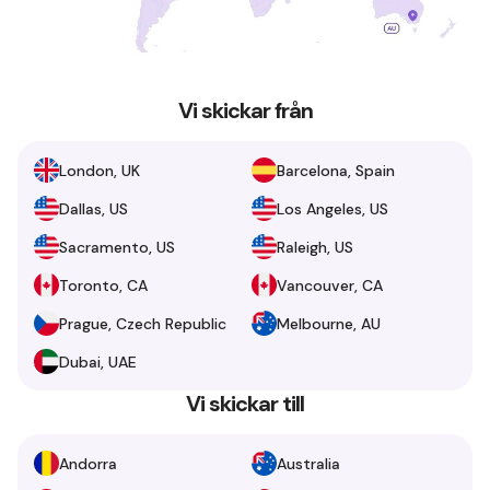
Vi skickar från
London, UK
Barcelona, Spain
Dallas, US
Los Angeles, US
Sacramento, US
Raleigh, US
Toronto, CA
Vancouver, CA
Prague, Czech Republic
Melbourne, AU
Dubai, UAE
Vi skickar till
Andorra
Australia