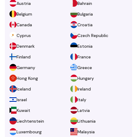
Austria
Bahrain
Belgium
Bulgaria
Canada
Croatia
Cyprus
Czech Republic
Denmark
Estonia
Finland
France
Germany
Greece
Hong Kong
Hungary
Iceland
Ireland
Israel
Italy
Kuwait
Latvia
Liechtenstein
Lithuania
Luxembourg
Malaysia