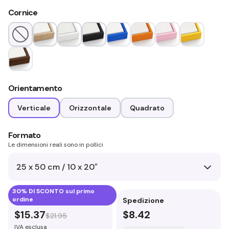
Cornice
Orientamento
Verticale
Orizzontale
Quadrato
Formato
Le dimensioni reali sono in pollici
25 x 50 cm / 10 x 20″
30% DI SCONTO sul primo
ordine
Prezzo prodotto
Spedizione
$15.37
$8.42
$21.95
IVA esclusa