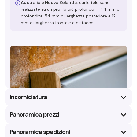
Australia e Nuova Zelanda:
qui le tele sono
realizzate su un profilo più profondo — 44 mm di
profondità, 54 mm di larghezza posteriore e 12
mm di larghezza frontale e distacco.
Incorniciatura
Le nostre cornici floater sono realizzate in rovere o
Panoramica prezzi
legno massello con profondità di 4 cm, creando
l'effetto di un quadro sospeso all'interno della
United Kingdom
$ USD
Panoramica spedizioni
cornice.