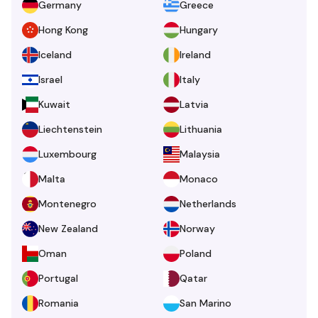
Germany
Greece
Hong Kong
Hungary
Iceland
Ireland
Israel
Italy
Kuwait
Latvia
Liechtenstein
Lithuania
Luxembourg
Malaysia
Malta
Monaco
Montenegro
Netherlands
New Zealand
Norway
Oman
Poland
Portugal
Qatar
Romania
San Marino