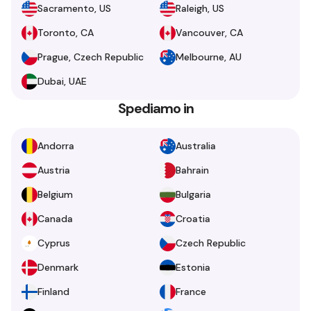
Sacramento, US
Raleigh, US
Toronto, CA
Vancouver, CA
Prague, Czech Republic
Melbourne, AU
Dubai, UAE
Spediamo in
Andorra
Australia
Austria
Bahrain
Belgium
Bulgaria
Canada
Croatia
Cyprus
Czech Republic
Denmark
Estonia
Finland
France