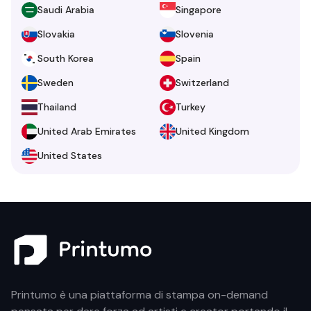
Saudi Arabia
Singapore
Slovakia
Slovenia
South Korea
Spain
Sweden
Switzerland
Thailand
Turkey
United Arab Emirates
United Kingdom
United States
Printumo è una piattaforma di stampa on-demand