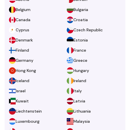
Belgium
Bulgaria
Canada
Croatia
Cyprus
Czech Republic
Denmark
Estonia
Finland
France
Germany
Greece
Hong Kong
Hungary
Iceland
Ireland
Israel
Italy
Kuwait
Latvia
Liechtenstein
Lithuania
Luxembourg
Malaysia