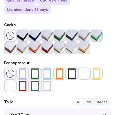
Qualité musée
Cadres en bois
Livraison dans 38 pays
Cadre
Passepartout
Taille
All
cm
inches
40 x 30 cm