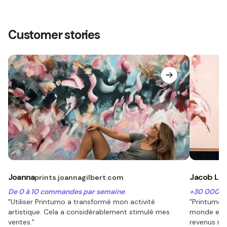
Customer stories
Joanna
Jacob Lu
prints.joannagilbert.com
De 0 à 10 commandes par semaine
+30 000 € 
"Utiliser Printumo a transformé mon activité
"Printumo 
artistique. Cela a considérablement stimulé mes
monde enti
ventes."
revenus me