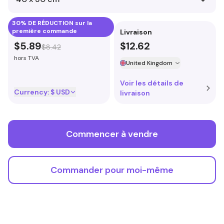
30% DE RÉDUCTION sur la
première commande
Prix du produit
Livraison
$5.89
$12.62
$8.42
hors TVA
United Kingdom
Voir les détails de
Currency:
$ USD
livraison
Commencer à vendre
Commander pour moi-même