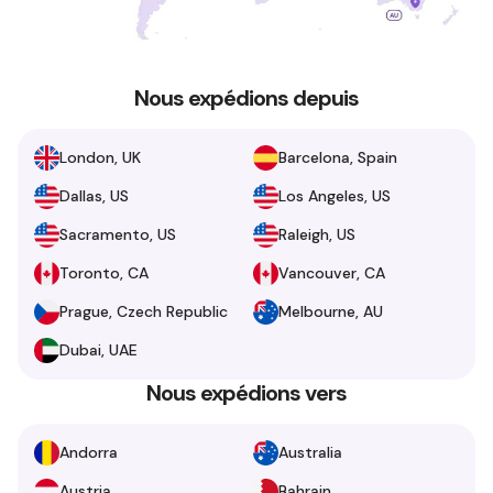
Nous expédions depuis
London, UK
Barcelona, Spain
Dallas, US
Los Angeles, US
Sacramento, US
Raleigh, US
Toronto, CA
Vancouver, CA
Prague, Czech Republic
Melbourne, AU
Dubai, UAE
Nous expédions vers
Andorra
Australia
Austria
Bahrain