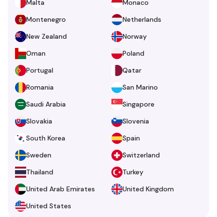
Malta
Monaco
Montenegro
Netherlands
New Zealand
Norway
Oman
Poland
Portugal
Qatar
Romania
San Marino
Saudi Arabia
Singapore
Slovakia
Slovenia
South Korea
Spain
Sweden
Switzerland
Thailand
Turkey
United Arab Emirates
United Kingdom
United States