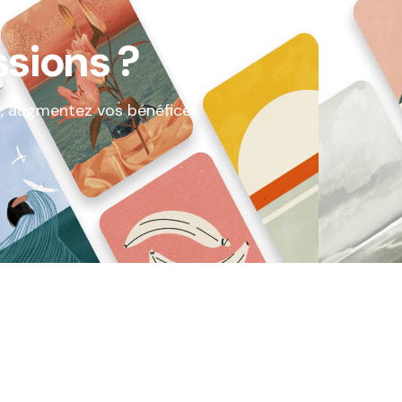
sions ?
ys, augmentez vos bénéfices