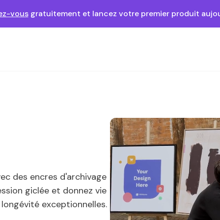
vez-vous
gratuitement et lancez votre premier produit aujou
vec des encres d'archivage
ession giclée et donnez vie
 longévité exceptionnelles.