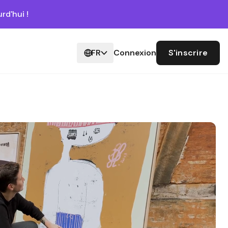
rd'hui !
FR
Connexion
S'inscrire