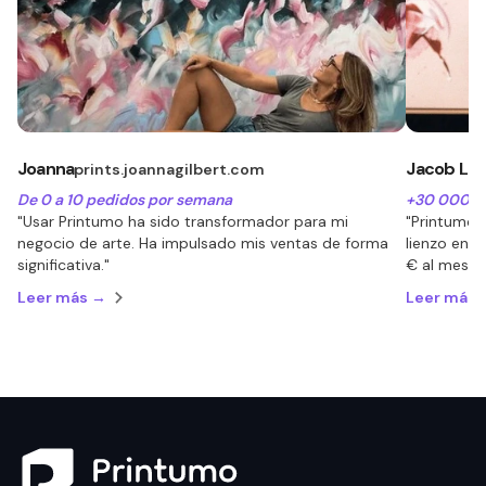
Joanna
Jacob Lu
prints.joannagilbert.com
De 0 a 10 pedidos por semana
+30 000 € 
"Usar Printumo ha sido transformador para mi
"Printumo 
negocio de arte. Ha impulsado mis ventas de forma
lienzo en 
significativa."
€ al mes."
Leer más →
Leer más