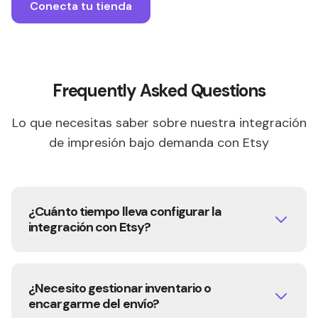
Conecta tu tienda
Frequently Asked Questions
Lo que necesitas saber sobre nuestra integración
de impresión bajo demanda con Etsy
¿Cuánto tiempo lleva configurar la
integración con Etsy?
La conexión se configura en pocos minutos.
Solo instala nuestra aplicación desde la
¿Necesito gestionar inventario o
tienda de Etsy, conecta tu cuenta de
encargarme del envío?