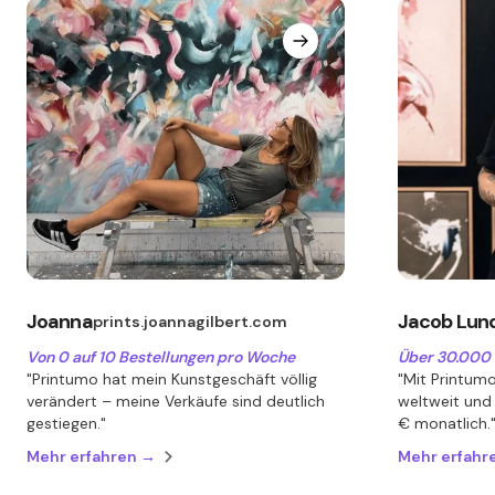
Joanna
Jacob Lun
prints.joannagilbert.com
Von 0 auf 10 Bestellungen pro Woche
Über 30.000
"Printumo hat mein Kunstgeschäft völlig
"Mit Printum
verändert – meine Verkäufe sind deutlich
weltweit und
gestiegen."
€ monatlich.
Mehr erfahren →
Mehr erfahr