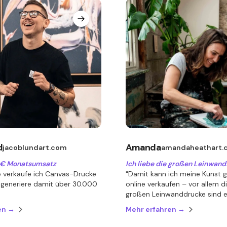
d
Amanda
jacoblundart.com
amandaheathart.
 € Monatsumsatz
Ich liebe die großen Leinwan
o verkaufe ich Canvas-Drucke
"Damit kann ich meine Kunst g
 generiere damit über 30.000
online verkaufen – vor allem d
"
großen Leinwanddrucke sind ei
en →
Mehr erfahren →