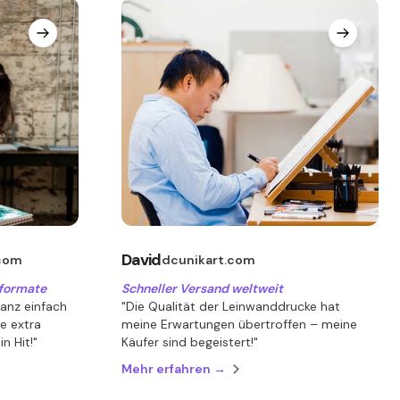
David
com
dcunikart.com
dformate
Schneller Versand weltweit
anz einfach
"Die Qualität der Leinwanddrucke hat
ie extra
meine Erwartungen übertroffen – meine
n Hit!"
Käufer sind begeistert!"
Mehr erfahren →