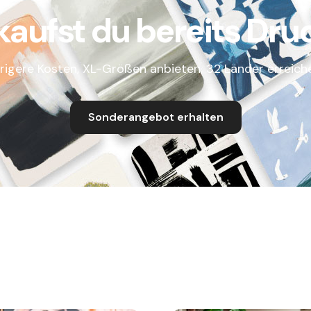
kaufst du bereits Dru
rigere Kosten, XL-Größen anbieten, 32 Länder erreich
Sonderangebot erhalten