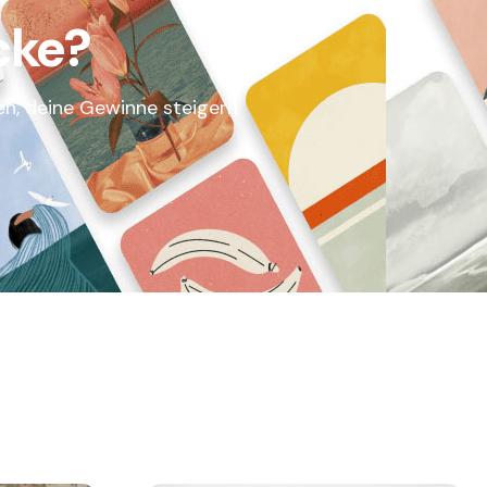
cke?
en, deine Gewinne steigern