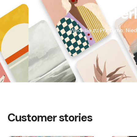
Ver
Wechsle zu Printumo: Nied
Customer stories