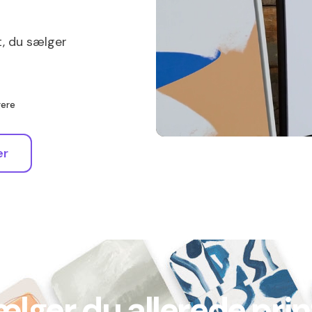
et, du sælger
gere
er
ælger du allerede prin