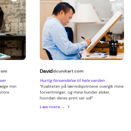
David
com
dcunikart.com
ser
Hurtig forsendelse til hele verden
sælge min
"Kvaliteten på lærredsprintene overgik mine
store
forventninger, og mine kunder elsker,
hvordan deres print ser ud!"
Læs mere →