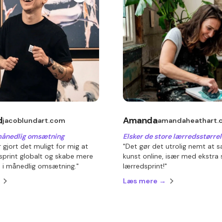
d
Amanda
jacoblundart.com
amandaheathart.
månedlig omsætning
Elsker de store lærredsstørrel
 gjort det muligt for mig at
"Det gør det utrolig nemt at 
sprint globalt og skabe mere
kunst online, især med ekstra 
i månedlig omsætning."
lærredsprint!"
Læs mere →