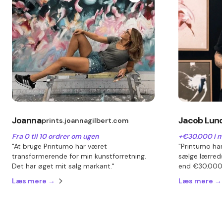
Joanna
Jacob Lun
prints.joannagilbert.com
Fra 0 til 10 ordrer om ugen
+€30.000 i 
"At bruge Printumo har været
"Printumo har
transformerende for min kunstforretning.
sælge lærred
Det har øget mit salg markant."
end €30.000 
Læs mere →
Læs mere →