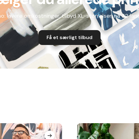
mo: lavere omkostninger, tilbyd XL-størrelser, nå 32 lan
Få et særligt tilbud