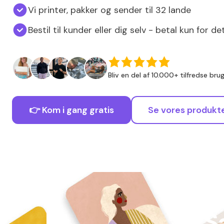
Vi printer, pakker og sender til 32 lande
Bestil til kunder eller dig selv - betal kun for d
Bliv en del af 10.000+ tilfredse bru
👉 Kom i gang gratis
Se vores produkt
S