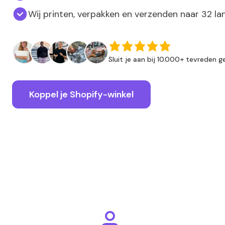
Wij printen, verpakken en verzenden naar 32 la
Sluit je aan bij 10.000+ tevreden g
Koppel je Shopify-winkel