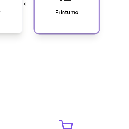
y
Printumo