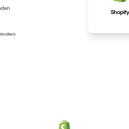
nden
Shopif
ebruikers