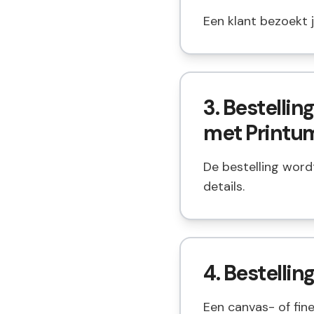
Een klant bezoekt j
3. Bestelli
met Printu
De bestelling wor
details.
4. Bestelli
Een canvas- of fine