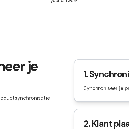
your artwork.
eer je
1. Synchron
Synchroniseer je p
roductsynchronisatie
2. Klant pla