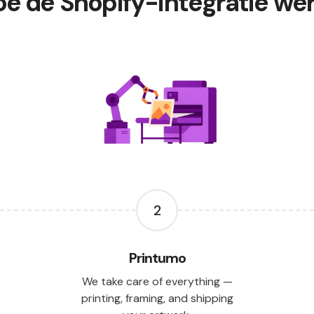
e de Shopify-integratie we
2
Printumo
We take care of everything —
printing, framing, and shipping