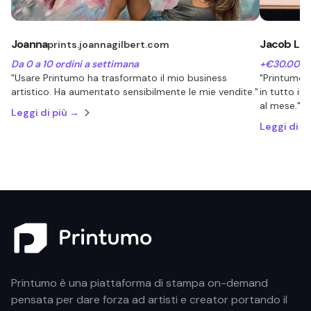
Joanna
Jacob Lu
prints.joannagilbert.com
Da 0 a 10 ordini a settimana
+€30.000 d
"Usare Printumo ha trasformato il mio business
"Printumo 
artistico. Ha aumentato sensibilmente le mie vendite."
in tutto il
al mese."
Leggi di più →
Leggi di p
Printumo è una piattaforma di stampa on-demand
pensata per dare forza ad artisti e creator portando il