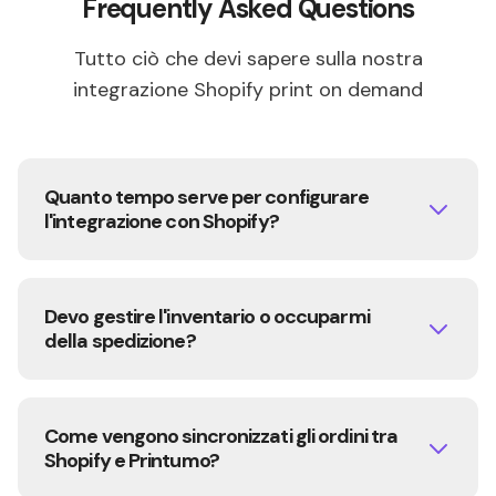
Frequently Asked Questions
Tutto ciò che devi sapere sulla nostra
integrazione Shopify print on demand
Quanto tempo serve per configurare
l'integrazione con Shopify?
Bastano pochi minuti. Installa la nostra app
dallo Shopify App Store, collega il tuo
Devo gestire l'inventario o occuparmi
account Printumo e crea/sincronizza i
della spedizione?
prodotti.
No! È il bello del print on demand su Shopify.
Pensiamo noi a tutto: stampa, imballaggio e
Come vengono sincronizzati gli ordini tra
spedizione. Nessuna preoccupazione per
Shopify e Printumo?
inventario, magazzino o logistica.