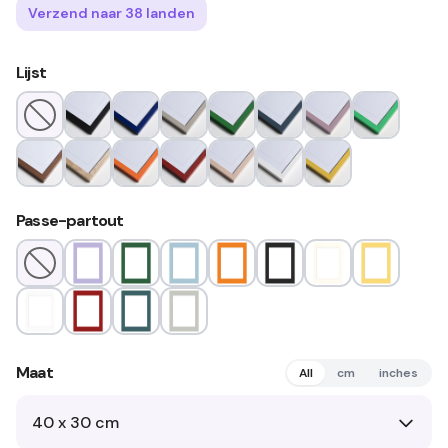
Verzend naar 38 landen
Lijst
Passe-partout
Maat
All
cm
inches
40 x 30 cm