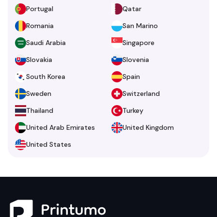
Portugal
Qatar
Romania
San Marino
Saudi Arabia
Singapore
Slovakia
Slovenia
South Korea
Spain
Sweden
Switzerland
Thailand
Turkey
United Arab Emirates
United Kingdom
United States