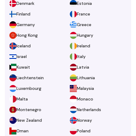
Denmark
Estonia
Finland
France
Germany
Greece
Hong Kong
Hungary
Iceland
Ireland
Israel
Italy
Kuwait
Latvia
Liechtenstein
Lithuania
Luxembourg
Malaysia
Malta
Monaco
Montenegro
Netherlands
New Zealand
Norway
Oman
Poland