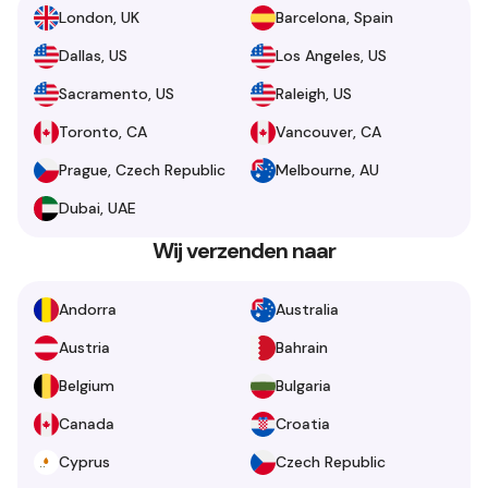
London, UK
Barcelona, Spain
Dallas, US
Los Angeles, US
Sacramento, US
Raleigh, US
Toronto, CA
Vancouver, CA
Prague, Czech Republic
Melbourne, AU
Dubai, UAE
Wij verzenden naar
Andorra
Australia
Austria
Bahrain
Belgium
Bulgaria
Canada
Croatia
Cyprus
Czech Republic