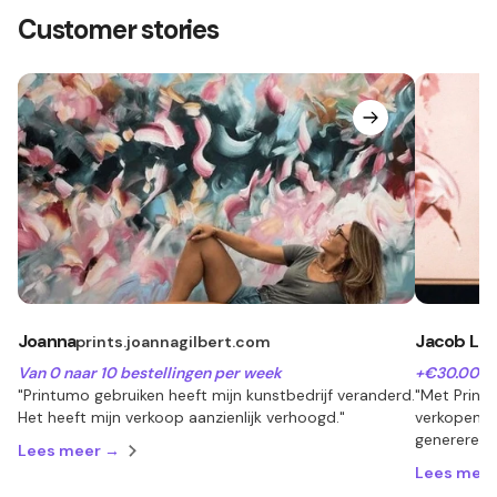
Customer stories
Joanna
Jacob Lu
prints.joannagilbert.com
Van 0 naar 10 bestellingen per week
+€30.000 
"Printumo gebruiken heeft mijn kunstbedrijf veranderd.
"Met Print
Het heeft mijn verkoop aanzienlijk verhoogd."
verkopen 
genereren.
Lees meer →
Lees mee