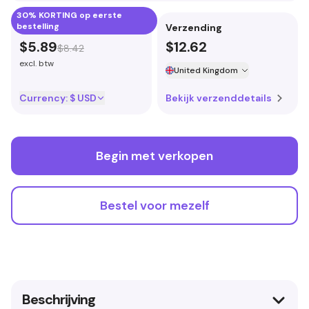
30% KORTING op eerste
bestelling
Productprijs
Verzending
$5.89
$12.62
$8.42
excl. btw
United Kingdom
Currency:
$ USD
Bekijk verzenddetails
Begin met verkopen
Bestel voor mezelf
Beschrijving