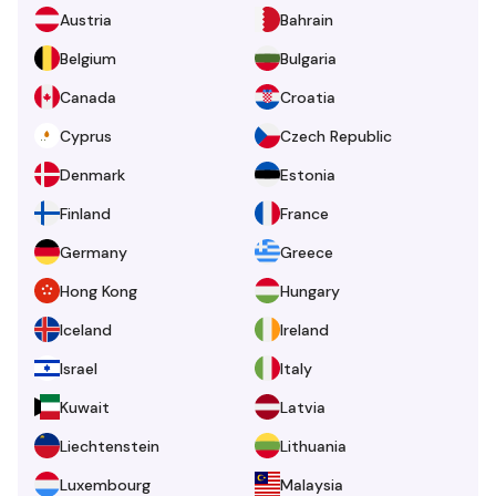
Austria
Bahrain
Belgium
Bulgaria
Canada
Croatia
Cyprus
Czech Republic
Denmark
Estonia
Finland
France
Germany
Greece
Hong Kong
Hungary
Iceland
Ireland
Israel
Italy
Kuwait
Latvia
Liechtenstein
Lithuania
Luxembourg
Malaysia