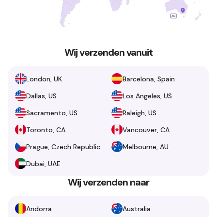
Wij verzenden vanuit
London, UK
Barcelona, Spain
Dallas, US
Los Angeles, US
Sacramento, US
Raleigh, US
Toronto, CA
Vancouver, CA
Prague, Czech Republic
Melbourne, AU
Dubai, UAE
Wij verzenden naar
Andorra
Australia