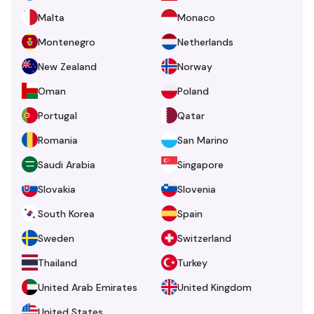
Malta
Monaco
Montenegro
Netherlands
New Zealand
Norway
Oman
Poland
Portugal
Qatar
Romania
San Marino
Saudi Arabia
Singapore
Slovakia
Slovenia
South Korea
Spain
Sweden
Switzerland
Thailand
Turkey
United Arab Emirates
United Kingdom
United States