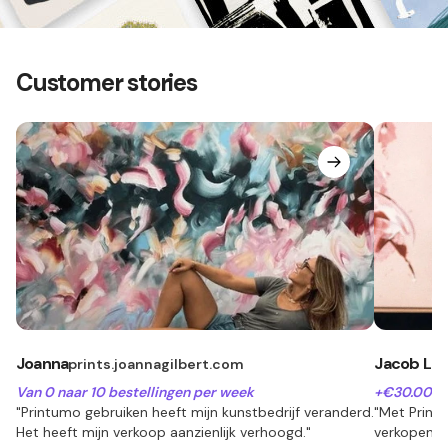
Customer stories
Joanna
Jacob Lu
prints.joannagilbert.com
Van 0 naar 10 bestellingen per week
+€30.000 
"Printumo gebruiken heeft mijn kunstbedrijf veranderd.
"Met Print
Het heeft mijn verkoop aanzienlijk verhoogd."
verkopen 