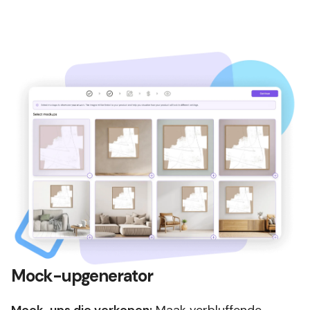
Mock-upgenerator
Mock-ups die verkopen:
Maak verbluffende,