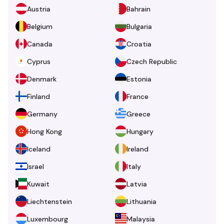
Austria
Bahrain
Belgium
Bulgaria
Canada
Croatia
Cyprus
Czech Republic
Denmark
Estonia
Finland
France
Germany
Greece
Hong Kong
Hungary
Iceland
Ireland
Israel
Italy
Kuwait
Latvia
Liechtenstein
Lithuania
Luxembourg
Malaysia