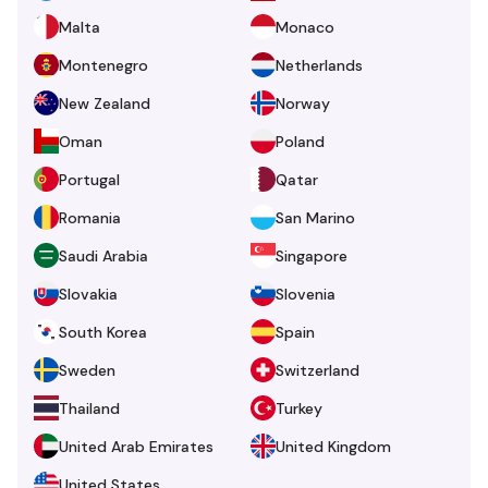
Malta
Monaco
Montenegro
Netherlands
New Zealand
Norway
Oman
Poland
Portugal
Qatar
Romania
San Marino
Saudi Arabia
Singapore
Slovakia
Slovenia
South Korea
Spain
Sweden
Switzerland
Thailand
Turkey
United Arab Emirates
United Kingdom
United States