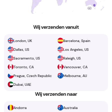
Wij verzenden vanuit
London, UK
Barcelona, Spain
Dallas, US
Los Angeles, US
Sacramento, US
Raleigh, US
Toronto, CA
Vancouver, CA
Prague, Czech Republic
Melbourne, AU
Dubai, UAE
Wij verzenden naar
Andorra
Australia