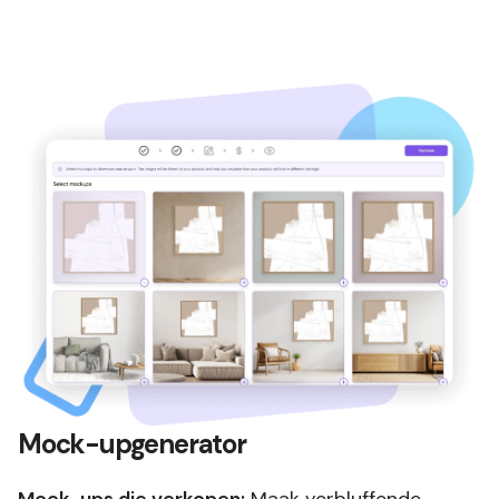
Mock-upgenerator
Mock-ups die verkopen:
Maak verbluffende,