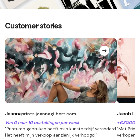
Customer stories
Joanna
Jacob Lu
prints.joannagilbert.com
Van 0 naar 10 bestellingen per week
+€30.000 
"Printumo gebruiken heeft mijn kunstbedrijf veranderd.
"Met Print
Het heeft mijn verkoop aanzienlijk verhoogd."
verkopen 