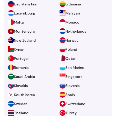
Liechtenstein
Lithuania
Luxembourg
Malaysia
Malta
Monaco
Montenegro
Netherlands
New Zealand
Norway
Oman
Poland
Portugal
Qatar
Romania
San Marino
Saudi Arabia
Singapore
Slovakia
Slovenia
South Korea
Spain
Sweden
Switzerland
Thailand
Turkey