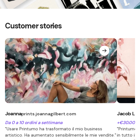
Customer stories
Joanna
Jacob Lu
prints.joannagilbert.com
Da 0 a 10 ordini a settimana
+€30.000 d
"Usare Printumo ha trasformato il mio business
"Printumo 
artistico. Ha aumentato sensibilmente le mie vendite."
in tutto il