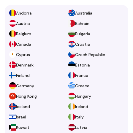
Andorra
Australia
Austria
Bahrain
Belgium
Bulgaria
Canada
Croatia
Cyprus
Czech Republic
Denmark
Estonia
Finland
France
Germany
Greece
Hong Kong
Hungary
Iceland
Ireland
Israel
Italy
Kuwait
Latvia