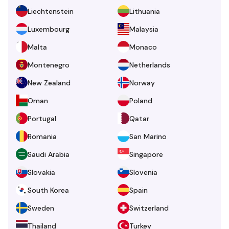
Liechtenstein
Lithuania
Luxembourg
Malaysia
Malta
Monaco
Montenegro
Netherlands
New Zealand
Norway
Oman
Poland
Portugal
Qatar
Romania
San Marino
Saudi Arabia
Singapore
Slovakia
Slovenia
South Korea
Spain
Sweden
Switzerland
Thailand
Turkey