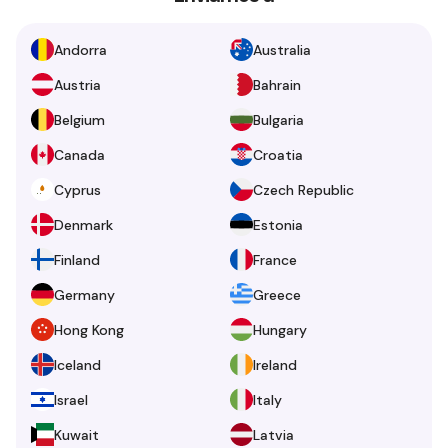
Andorra
Australia
Austria
Bahrain
Belgium
Bulgaria
Canada
Croatia
Cyprus
Czech Republic
Denmark
Estonia
Finland
France
Germany
Greece
Hong Kong
Hungary
Iceland
Ireland
Israel
Italy
Kuwait
Latvia