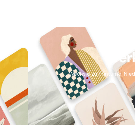
Ver
Wechsle zu Printumo: Nied