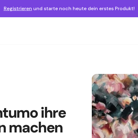
Registrieren
und starte noch heute dein erstes Produkt!
intumo ihre
en machen