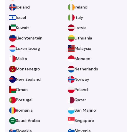
Iceland
Ireland
Israel
Italy
Kuwait
Latvia
Liechtenstein
Lithuania
Luxembourg
Malaysia
Malta
Monaco
Montenegro
Netherlands
New Zealand
Norway
Oman
Poland
Portugal
Qatar
Romania
San Marino
Saudi Arabia
Singapore
Slovakia
Slovenia