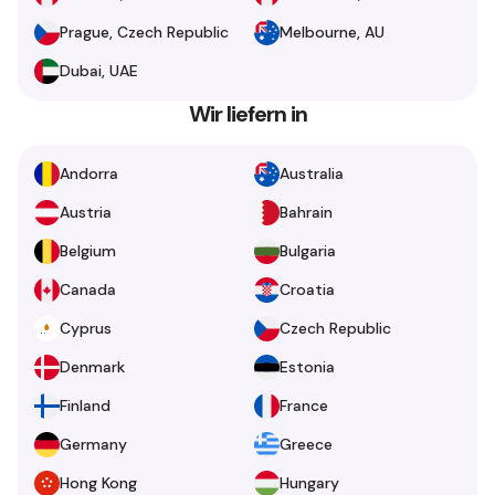
Prague, Czech Republic
Melbourne, AU
Dubai, UAE
Wir liefern in
Andorra
Australia
Austria
Bahrain
Belgium
Bulgaria
Canada
Croatia
Cyprus
Czech Republic
Denmark
Estonia
Finland
France
Germany
Greece
Hong Kong
Hungary