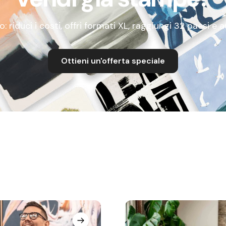
 riduci i costi, offri formati XL, raggiungi 32 paesi e 
Ottieni un'offerta speciale