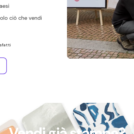
aesi
solo ciò che vendi
sfatti
Vendi già stampe?