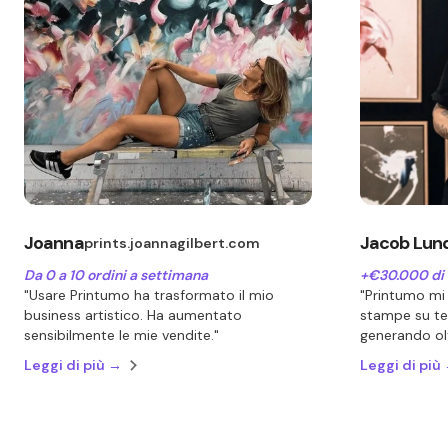
Joanna
Jacob Lun
prints.joannagilbert.com
Da 0 a 10 ordini a settimana
+€30.000 di r
"Usare Printumo ha trasformato il mio
"Printumo mi
business artistico. Ha aumentato
stampe su tel
sensibilmente le mie vendite."
generando olt
mese."
Leggi di più →
Leggi di più