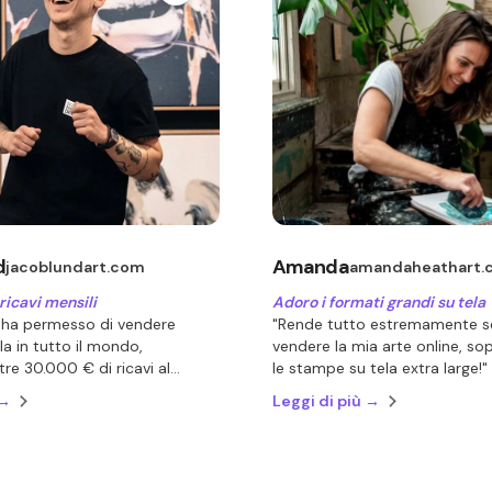
d
Amanda
jacoblundart.com
amandaheathart.
icavi mensili
Adoro i formati grandi su tela
 ha permesso di vendere
"Rende tutto estremamente s
a in tutto il mondo,
vendere la mia arte online, so
re 30.000 € di ricavi al
le stampe su tela extra large!"
 →
Leggi di più →