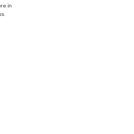
re in
ss.