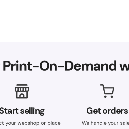
 Print-On-Demand w
Start selling
Get orders
t your webshop or place
We handle your sal