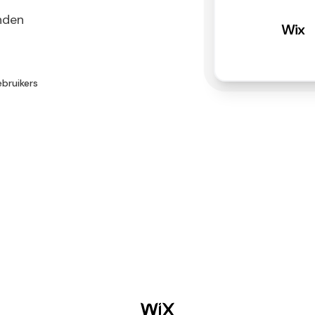
nden
Wix
ebruikers