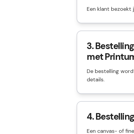
Een klant bezoekt j
3. Bestelli
met Printu
De bestelling wor
details.
4. Bestelli
Een canvas- of fine