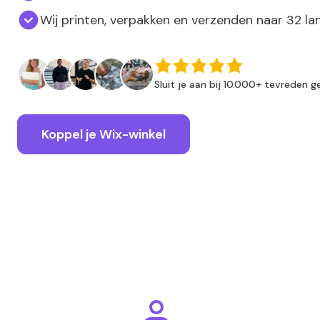
Wij printen, verpakken en verzenden naar 32 la
Sluit je aan bij 10.000+ tevreden g
Koppel je Wix-winkel