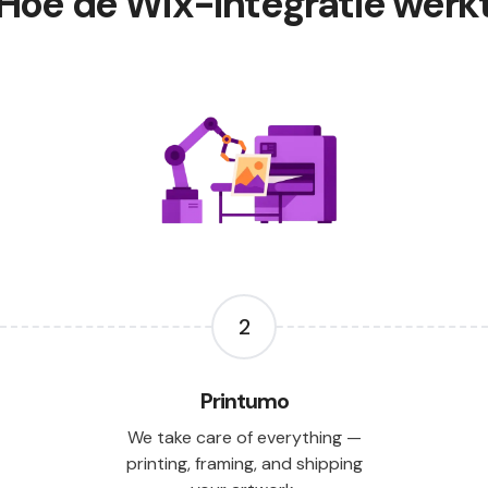
Hoe de Wix-integratie werk
2
Printumo
We take care of everything —
printing, framing, and shipping