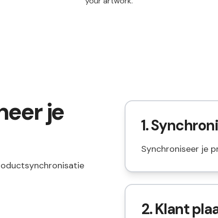
your artwork.
eer je
1. Synchron
Synchroniseer je p
roductsynchronisatie
2. Klant pla