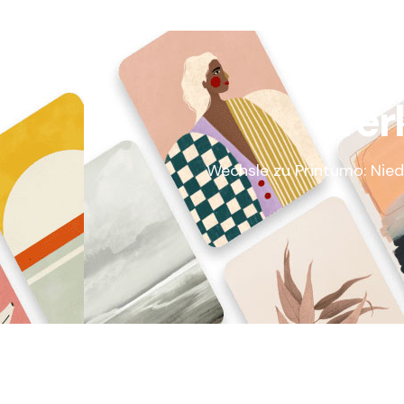
Ver
Wechsle zu Printumo: Nied