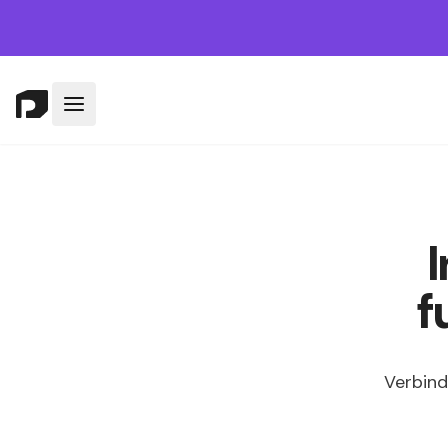
I
f
Verbind