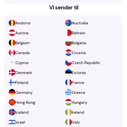
Vi sender til
Andorra
Australia
Austria
Bahrain
Belgium
Bulgaria
Canada
Croatia
Cyprus
Czech Republic
Denmark
Estonia
Finland
France
Germany
Greece
Hong Kong
Hungary
Iceland
Ireland
Israel
Italy