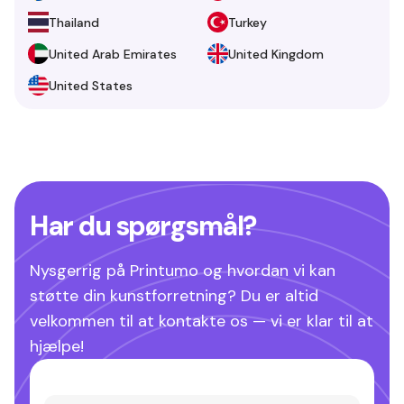
Thailand
Turkey
United Arab Emirates
United Kingdom
United States
Har du spørgsmål?
Nysgerrig på Printumo og hvordan vi kan
støtte din kunstforretning? Du er altid
velkommen til at kontakte os — vi er klar til at
hjælpe!