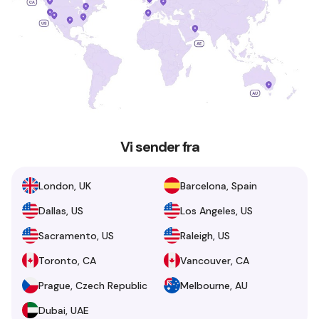
Vi sender fra
London, UK
Barcelona, Spain
Dallas, US
Los Angeles, US
Sacramento, US
Raleigh, US
Toronto, CA
Vancouver, CA
Prague, Czech Republic
Melbourne, AU
Dubai, UAE