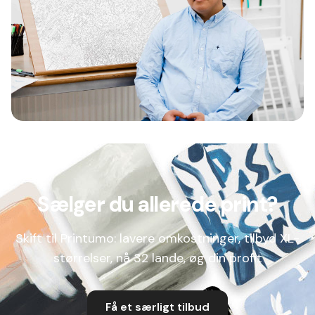
Sælger du allerede print?
Skift til Printumo: lavere omkostninger, tilbyd XL-
størrelser, nå 32 lande, øg din profit
Få et særligt tilbud