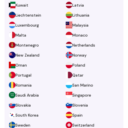
Kuwait
Latvia
Liechtenstein
Lithuania
Luxembourg
Malaysia
Malta
Monaco
Montenegro
Netherlands
New Zealand
Norway
Oman
Poland
Portugal
Qatar
Romania
San Marino
Saudi Arabia
Singapore
Slovakia
Slovenia
South Korea
Spain
Sweden
Switzerland