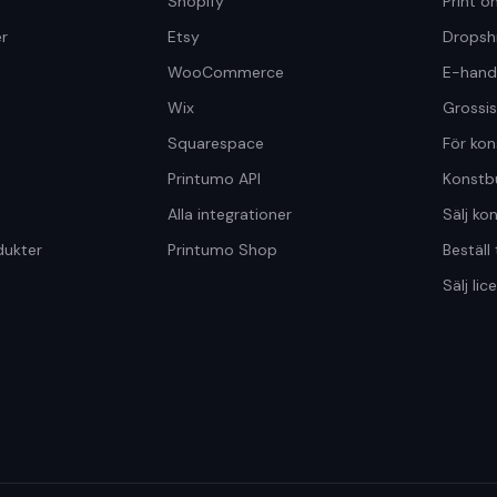
Shopify
Print 
r
Etsy
Dropsh
WooCommerce
E-hand
Wix
Grossis
Squarespace
För kon
Printumo API
Konstbu
Alla integrationer
Sälj ko
dukter
Printumo Shop
Beställ 
Sälj li