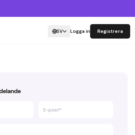
SV
Logga in
Registrera
ddelande