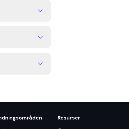
öpa lager i förväg.
or. Båda trycks
space. Du kan
ler
eställer, och du
ndningsområden
Resurser