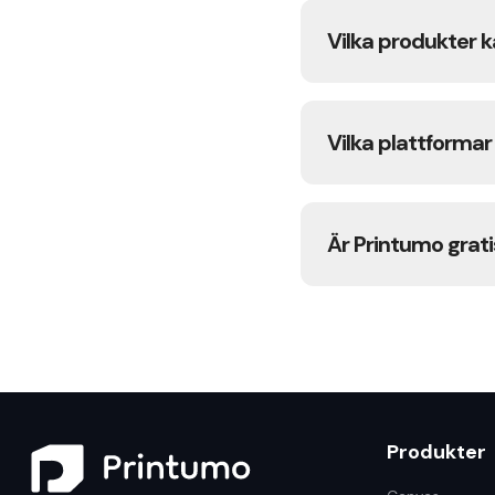
beställer, trycker 
Vilka produkter k
Vi erbjuder två p
med arkivkvalitets
Vilka plattforma
Printumo integre
också använda vår
Är Printumo grat
Ja, Printumo är he
förskottskostnade
behåller vinsten fr
Produkter