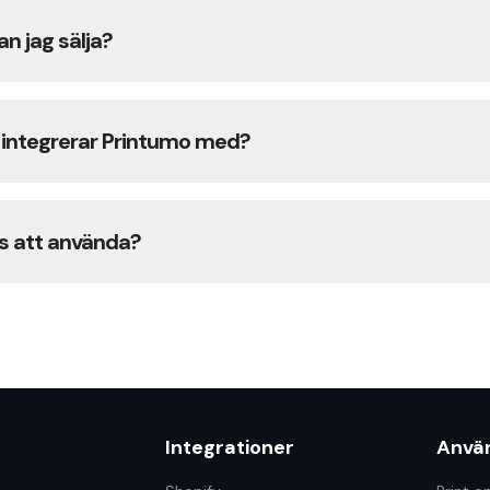
vi på beställning och skickar direkt. Du behöver aldrig k
an jag sälja?
remiumprodukter: konsttryck på papper och canvastavl
bläck och premiummaterial för gallerivärdiga resultat.
r integrerar Printumo med?
rar med Shopify, Etsy, WooCommerce, Wix och Square
t API för anpassade integrationer.
is att använda?
lt gratis att använda. Det finns inga månadsavgifter el
r. Du betalar bara produktionskostnaden när en kund b
ån det försäljningspris du sätter.
Integrationer
Anvä