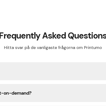
Frequently Asked Question
Hitta svar på de vanligaste frågorna om Printumo
int-on-demand-plattform som låter konstnärer och kre
ativa tryck, canvas, affischer och mer — utan att hålla
int-on-demand?
och frakt direkt till dina kunder.
 konstverk, ansluter din webbutik och sätter dina pris