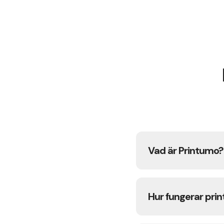
Vad är Printumo?
Printumo är en pr
verk som högkvalit
Hur fungerar pr
tryck, förpackning 
Du laddar upp ditt