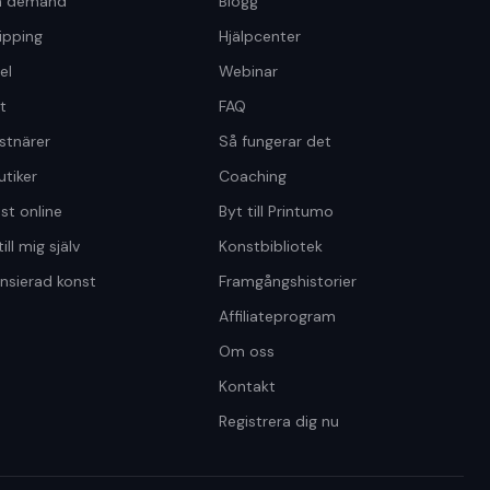
on demand
Blogg
ipping
Hjälpcenter
el
Webinar
t
FAQ
stnärer
Så fungerar det
tiker
Coaching
nst online
Byt till Printumo
till mig själv
Konstbibliotek
censierad konst
Framgångshistorier
Affiliateprogram
Om oss
Kontakt
Registrera dig nu